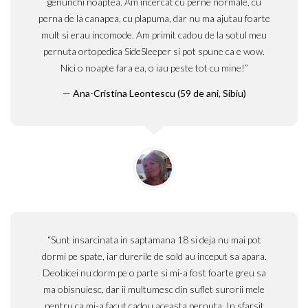
genunchi noaptea. Am incercat cu perne normale, cu
perna de la canapea, cu plapuma, dar nu ma ajutau foarte
mult si erau incomode. Am primit cadou de la sotul meu
pernuta ortopedica SideSleeper si pot spune ca e wow.
Nici o noapte fara ea, o iau peste tot cu mine!”
Ana-Cristina Leontescu (59 de ani, Sibiu)
“Sunt insarcinata in saptamana 18 si deja nu mai pot
dormi pe spate, iar durerile de sold au inceput sa apara.
Deobicei nu dorm pe o parte si mi-a fost foarte greu sa
ma obisnuiesc, dar ii multumesc din suflet surorii mele
pentru ca mi-a facut cadou aceasta pernuta. In sfarsit